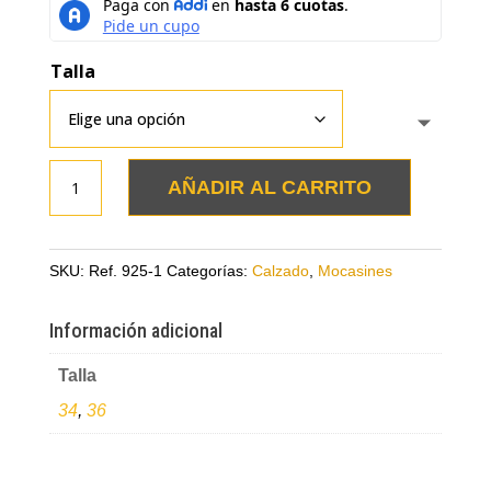
Talla
Mocasines
AÑADIR AL CARRITO
rojos
con
escobillas
SKU:
Ref. 925-1
Categorías:
Calzado
,
Mocasines
en
cuero
Información adicional
cantidad
Talla
34
,
36