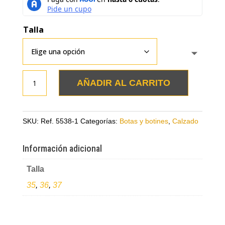
Talla
Botines
AÑADIR AL CARRITO
taupe
con
dorado
SKU:
Ref. 5538-1
Categorías:
Botas y botines
,
Calzado
en
cuero
Información adicional
cantidad
Talla
35
,
36
,
37