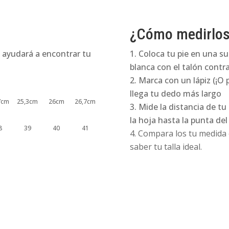
¿Cómo medirlo
 ayudará a encontrar tu
Coloca tu pie en una su
blanca con el talón contra
Marca con un lápiz (¡O 
llega tu dedo más largo
7cm
25,3cm
26cm
26,7cm
Mide la distancia de tu
la hoja hasta la punta de
8
39
40
41
Compara los tu medida e
saber tu talla ideal.