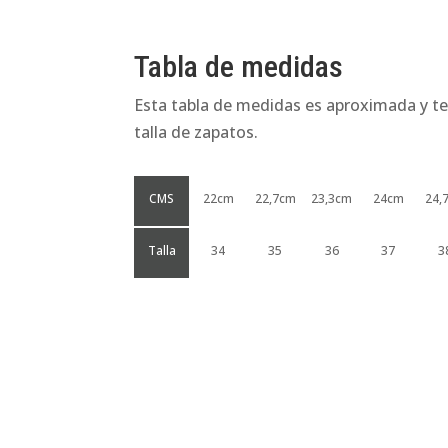
Tabla de medidas
Esta tabla de medidas es aproximada y te
talla de zapatos.
CMS
22cm
22,7cm
23,3cm
24cm
24,
Talla
34
35
36
37
3
Productos relacionados