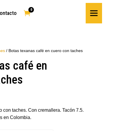
0

ontacto
nes
/ Botas texanas café en cuero con taches
as café en
aches
o con taches. Con cremallera. Tacón 7.5.
s en Colombia.