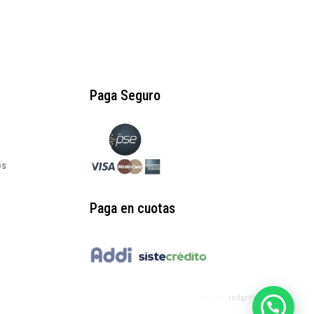
Paga Seguro
os
Paga en cuotas
web by:
redgrinblu