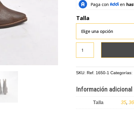
Talla
Botas
texanas
café
en
SKU:
Ref. 1650-1
Categorías:
cuero
con
Información adicional
taches
cantidad
Talla
35
,
36