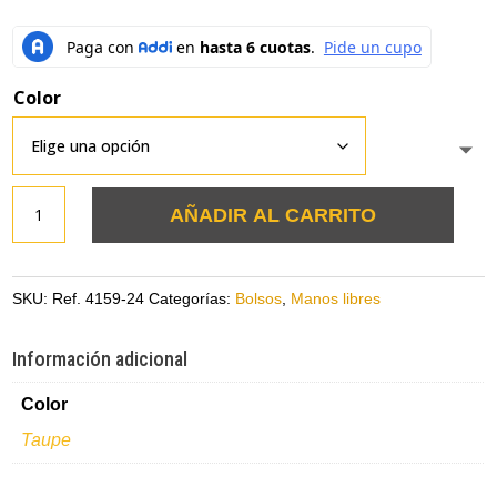
Color
Bolso
AÑADIR AL CARRITO
taupe
en
cuero
SKU:
Ref. 4159-24
Categorías:
Bolsos
,
Manos libres
tipo
folia
Información adicional
con
Color
cadena
cantidad
Taupe