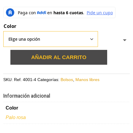
Color
AÑADIR AL CARRITO
Bolso
manos
libres
SKU:
Ref. 4001-4
Categorías:
Bolsos
,
Manos libres
palo
rosa
Información adicional
en
Color
cuero
cantidad
Palo rosa