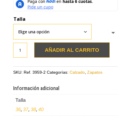
Talla
Baletas
AÑADIR AL CARRITO
miel
en
cuero
SKU:
Ref. 3959-2
Categorías:
Calzado
,
Zapatos
con
tacón
Información adicional
interno
Talla
cantidad
36
,
37
,
38
,
40