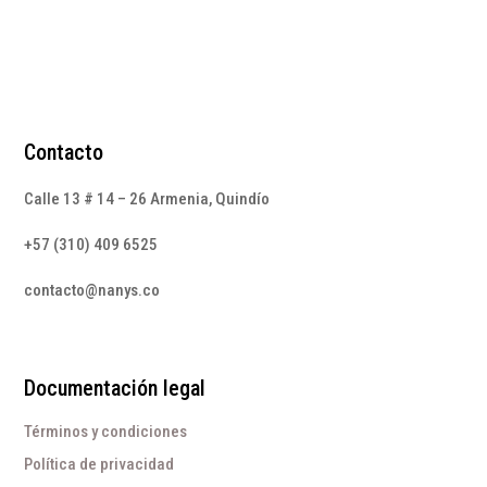
$215.000.
$89.000.
Contacto
Calle 13 # 14 – 26 Armenia, Quindío
+57 (310) 409 6525
contacto@nanys.co
Documentación legal
Términos y condiciones
Política de privacidad