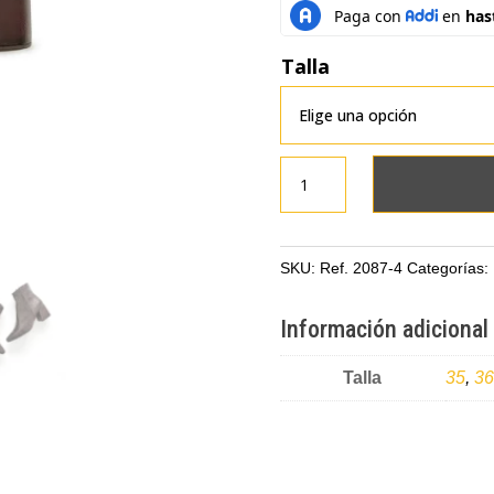
Talla
Botines
clásicos
café
en
SKU:
Ref. 2087-4
Categorías:
cuero
tipo
Información adicional
folia
cantidad
Talla
35
,
36