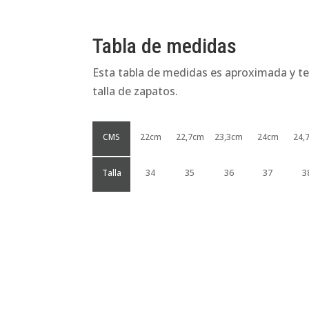
Tabla de medidas
Esta tabla de medidas es aproximada y te
talla de zapatos.
CMS
22cm
22,7cm
23,3cm
24cm
24,
Talla
34
35
36
37
3
Productos relacionados