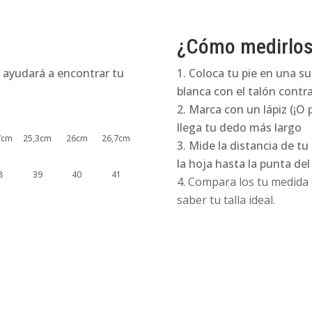
¿Cómo medirlo
 ayudará a encontrar tu
Coloca tu pie en una su
blanca con el talón contra
Marca con un lápiz (¡O 
llega tu dedo más largo
7cm
25,3cm
26cm
26,7cm
Mide la distancia de tu
la hoja hasta la punta de
8
39
40
41
Compara los tu medida e
saber tu talla ideal.