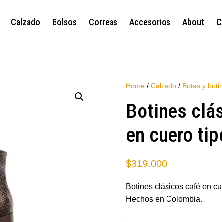
Calzado
Bolsos
Correas
Accesorios
About
C
Home
/
Calzado
/
Botas y boti
Botines clá
en cuero tip
$
319.000
Botines clásicos café en cue
Hechos en Colombia.