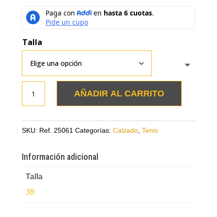
Talla
Tenis
AÑADIR AL CARRITO
verde
militar
en
SKU:
Ref. 25061
Categorías:
Calzado
,
Tenis
cuero
con
Información adicional
aplique
Talla
dorado
cantidad
38