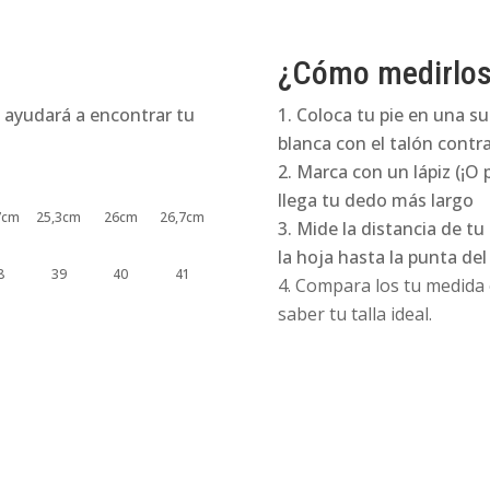
¿Cómo medirlo
 ayudará a encontrar tu
Coloca tu pie en una su
blanca con el talón contra
Marca con un lápiz (¡O 
llega tu dedo más largo
7cm
25,3cm
26cm
26,7cm
Mide la distancia de tu
la hoja hasta la punta de
8
39
40
41
Compara los tu medida e
saber tu talla ideal.