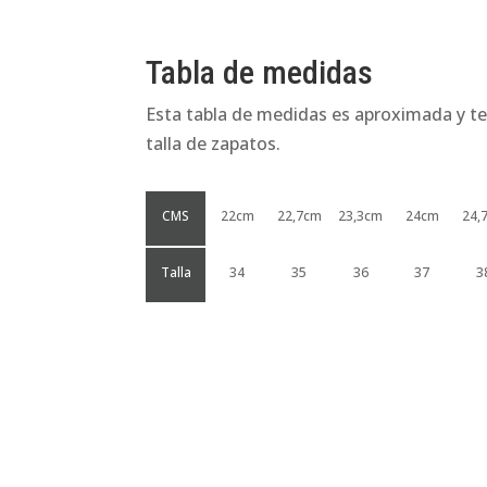
Tabla de medidas
Esta tabla de medidas es aproximada y te
talla de zapatos.
CMS
22cm
22,7cm
23,3cm
24cm
24,
Talla
34
35
36
37
3
Productos relacionados