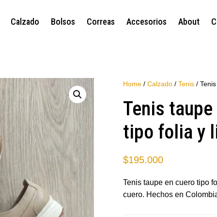
Calzado
Bolsos
Correas
Accesorios
About
C
Home
/
Calzado
/
Tenis
/ Tenis
Tenis taupe
tipo folia y 
$
195.000
Tenis taupe en cuero tipo f
cuero. Hechos en Colombia