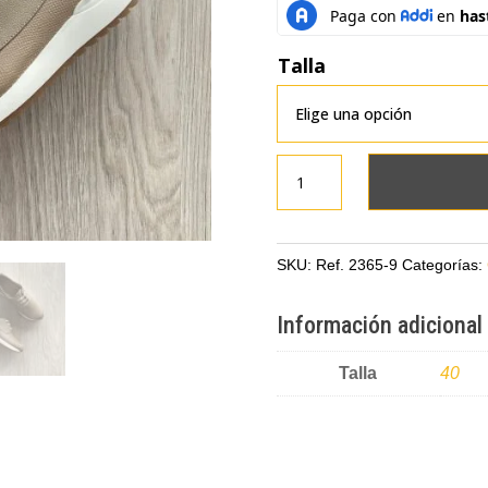
Talla
Tenis
taupe
en
cuero
SKU:
Ref. 2365-9
Categorías:
tipo
folia
Información adicional
y
liso
Talla
40
cantidad