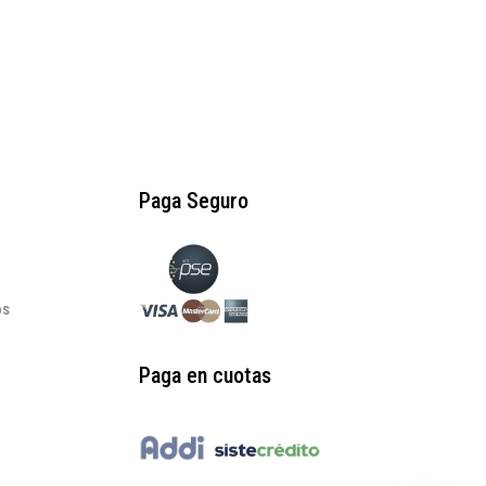
original
actual
era:
es:
$215.000.
$129.000.
Paga Seguro
os
Paga en cuotas