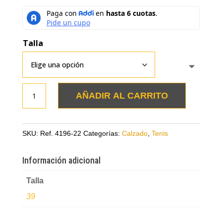
Talla
Tenis
AÑADIR AL CARRITO
taupe
en
cuero
SKU:
Ref. 4196-22
Categorías:
Calzado
,
Tenis
con
aplique
Información adicional
en
Talla
folia
cantidad
39