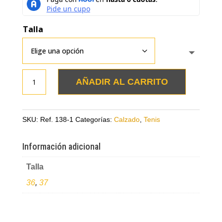
Talla
Tenis
AÑADIR AL CARRITO
cafe
con
animal
SKU:
Ref. 138-1
Categorías:
Calzado
,
Tenis
print
en
Información adicional
cuero
Talla
cantidad
36
,
37