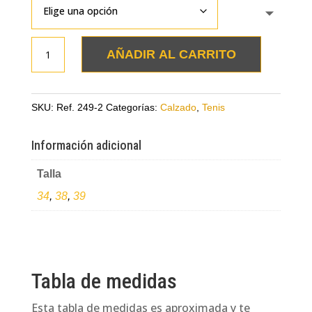
Tenis
AÑADIR AL CARRITO
beige
con
dorado
SKU:
Ref. 249-2
Categorías:
Calzado
,
Tenis
en
cuero
Información adicional
cantidad
Talla
34
,
38
,
39
Tabla de medidas
Esta tabla de medidas es aproximada y te