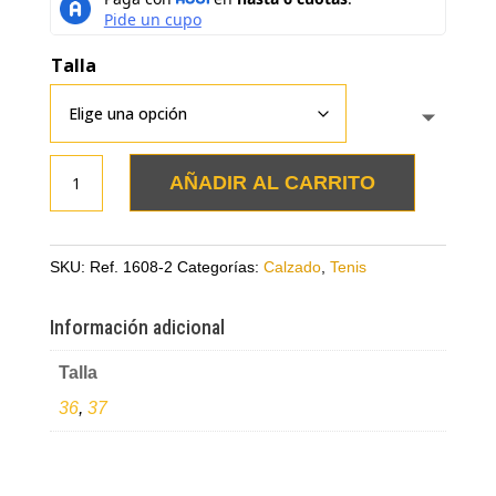
Talla
Tenis
AÑADIR AL CARRITO
bambi
y
cebra
SKU:
Ref. 1608-2
Categorías:
Calzado
,
Tenis
en
cuero
Información adicional
peludo
Talla
cantidad
36
,
37