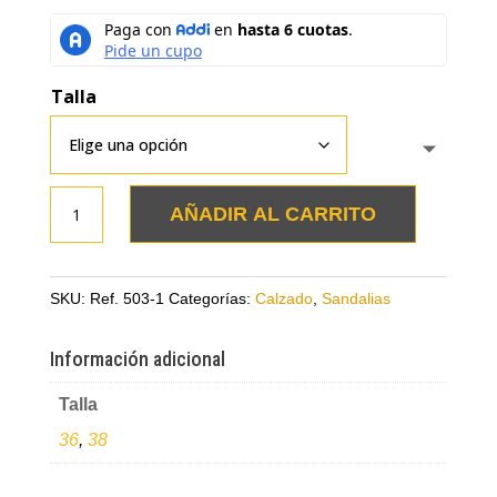
Talla
Sandalias
AÑADIR AL CARRITO
negras
en
cuero
SKU:
Ref. 503-1
Categorías:
Calzado
,
Sandalias
con
plantilla
Información adicional
en
Talla
charol
cantidad
36
,
38