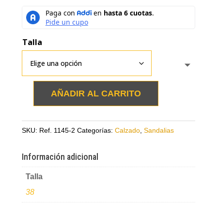
Talla
AÑADIR AL CARRITO
Sandalias
doradas
en
SKU:
Ref. 1145-2
Categorías:
Calzado
,
Sandalias
cuero
con
Información adicional
plataforma
en
Talla
yute
38
cantidad