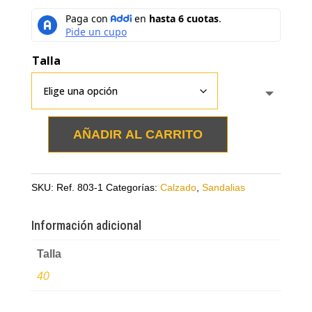
Talla
AÑADIR AL CARRITO
Sandalia
plateadas
en
SKU:
Ref. 803-1
Categorías:
Calzado
,
Sandalias
cuero
con
Información adicional
moño
cantidad
Talla
40