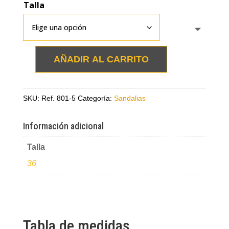
Talla
AÑADIR AL CARRITO
Sandalia
miel
en
SKU:
Ref. 801-5
Categoría:
Sandalias
cuero
cantidad
Información adicional
Talla
36
Tabla de medidas