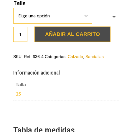
Talla
Sandalia
AÑADIR AL CARRITO
bronce
en
cuero
SKU:
Ref. 636-4
Categorías:
Calzado
,
Sandalias
cantidad
Información adicional
Talla
35
Tabla de medidas