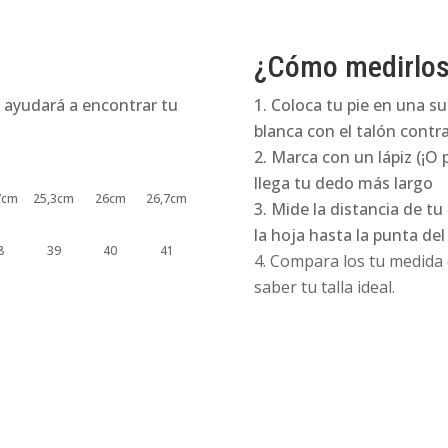
¿Cómo medirlo
 ayudará a encontrar tu
Coloca tu pie en una su
blanca con el talón contra
Marca con un lápiz (¡O 
llega tu dedo más largo
7cm
25,3cm
26cm
26,7cm
Mide la distancia de tu
la hoja hasta la punta de
8
39
40
41
Compara los tu medida e
saber tu talla ideal.