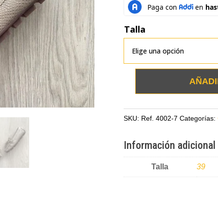
Talla
AÑADI
Mocasines
taupe
en
SKU:
Ref. 4002-7
Categorías:
cuero
con
Información adicional
suela
bajita
Talla
39
cantidad