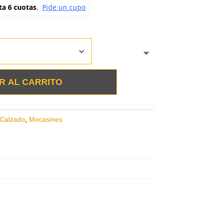
R AL CARRITO
Calzado
,
Mocasines