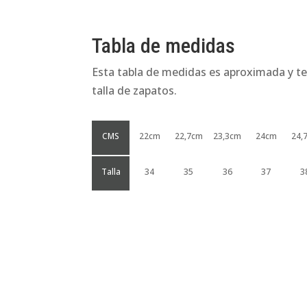
Tabla de medidas
Esta tabla de medidas es aproximada y te
talla de zapatos.
CMS
22cm
22,7cm
23,3cm
24cm
24,
Talla
34
35
36
37
3
Productos relacionados