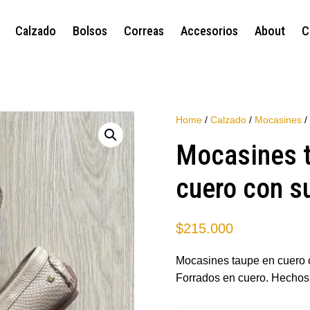
Calzado
Bolsos
Correas
Accesorios
About
C
Home
/
Calzado
/
Mocasines
/
Mocasines 
cuero con su
$
215.000
Mocasines taupe en cuero c
Forrados en cuero. Hechos