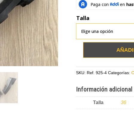
Talla
AÑADI
Mocasines
caño
fusil
SKU:
Ref. 925-4
Categorías:
C
en
cuero
Información adicional
con
suela
Talla
36
alta
cantidad