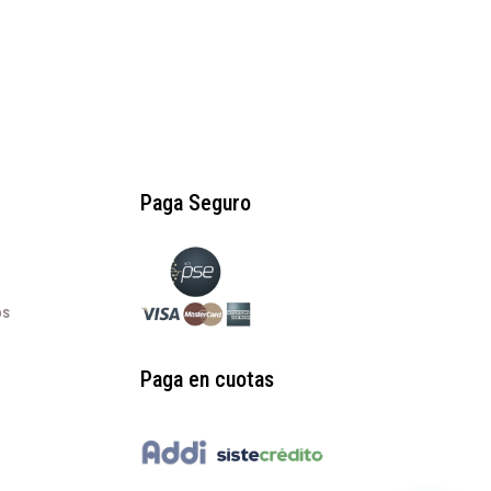
original
actual
era:
es:
$255.000.
$127.500.
Paga Seguro
os
Paga en cuotas