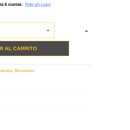
R AL CARRITO
alzado
,
Mocasines