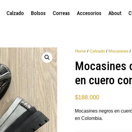
Calzado
Bolsos
Correas
Accesorios
About
C
Home
/
Calzado
/
Mocasines
/
Mocasines c
en cuero con
$
188.000
Mocasines negros en cuero 
en Colombia.