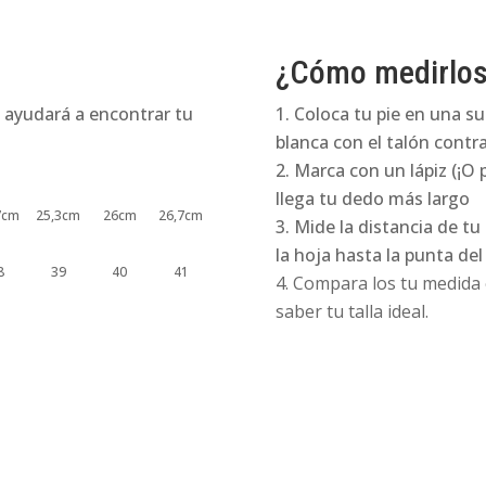
¿Cómo medirlo
 ayudará a encontrar tu
Coloca tu pie en una su
blanca con el talón contra
Marca con un lápiz (¡O 
llega tu dedo más largo
7cm
25,3cm
26cm
26,7cm
Mide la distancia de tu
la hoja hasta la punta de
8
39
40
41
Compara los tu medida e
saber tu talla ideal.