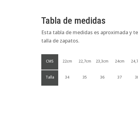
Tabla de medidas
Esta tabla de medidas es aproximada y te
talla de zapatos.
CMS
22cm
22,7cm
23,3cm
24cm
24,
Talla
34
35
36
37
3
Productos relacionados