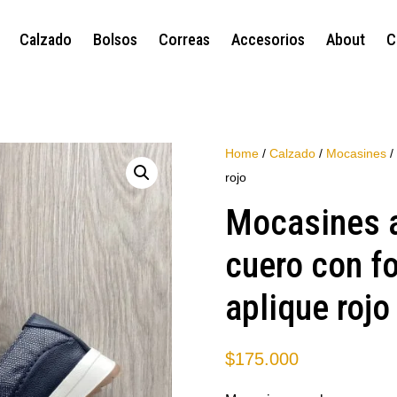
Calzado
Bolsos
Correas
Accesorios
About
C
Home
/
Calzado
/
Mocasines
/
rojo
Mocasines a
cuero con fo
aplique rojo
$
175.000