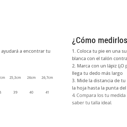
cantidad
¿Cómo medirlo
 ayudará a encontrar tu
Coloca tu pie en una su
blanca con el talón contra
Marca con un lápiz (¡O 
llega tu dedo más largo
7cm
25,3cm
26cm
26,7cm
Mide la distancia de tu
la hoja hasta la punta de
8
39
40
41
Compara los tu medida e
saber tu talla ideal.