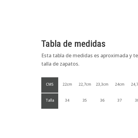
Tabla de medidas
Esta tabla de medidas es aproximada y te
talla de zapatos.
CMS
22cm
22,7cm
23,3cm
24cm
24,
Talla
34
35
36
37
3