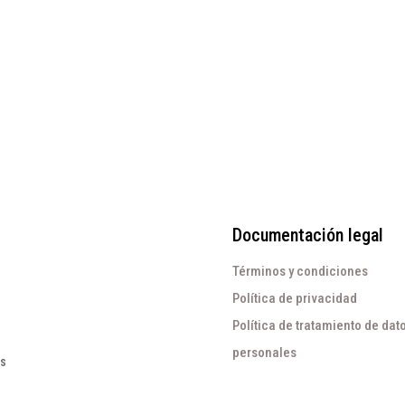
El
El
.000
$
127.500
precio
precio
original
actual
era:
es:
$255.000.
$127.500.
Documentación legal
Términos y condiciones
Política de privacidad
Política de tratamiento de dat
personales
os