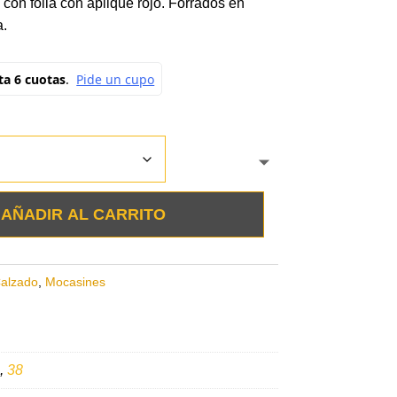
con folia con aplique rojo. Forrados en
.
AÑADIR AL CARRITO
alzado
,
Mocasines
,
38