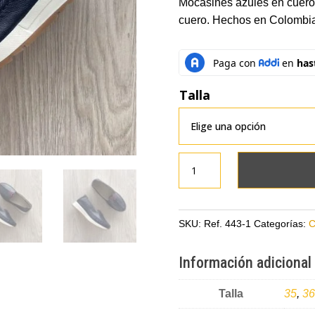
Mocasines azules en cuero 
cuero. Hechos en Colombia
Talla
Mocasines
azules
en
cuero
SKU:
Ref. 443-1
Categorías:
C
con
folia
Información adicional
y
aplique
Talla
35
,
36
rojo