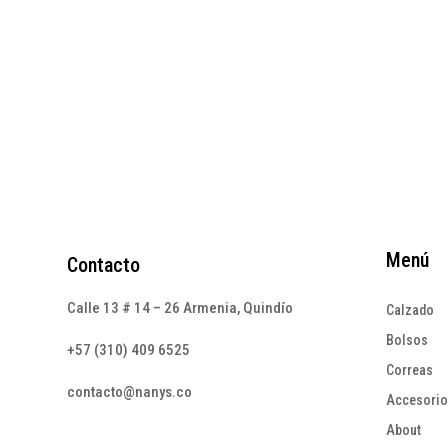
precio
precio
$
255
original
actual
era:
es:
$195.000.
$60.000.
Menú
Contacto
Calle 13 # 14 – 26 Armenia, Quindío
Calzado
Bolsos
+57 (310) 409 6525
Correas
contacto@nanys.co
Accesori
About