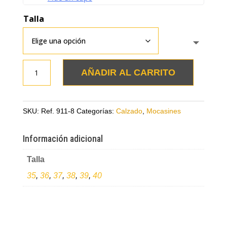
Talla
Mocasines
AÑADIR AL CARRITO
altos
arena
en
SKU:
Ref. 911-8
Categorías:
Calzado
,
Mocasines
cuero
cantidad
Información adicional
Talla
35
,
36
,
37
,
38
,
39
,
40