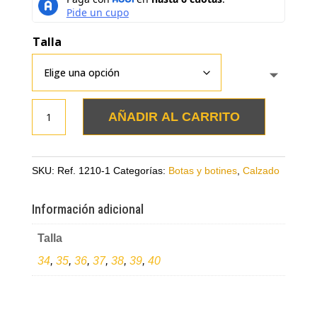
Talla
Botines
AÑADIR AL CARRITO
miel
en
cuero
SKU:
Ref. 1210-1
Categorías:
Botas y botines
,
Calzado
puntudos
cantidad
Información adicional
Talla
34
,
35
,
36
,
37
,
38
,
39
,
40