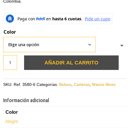
Colombia.
Color
Bolso
AÑADIR AL CARRITO
manos
libres
mediano
SKU:
Ref. 3580-6
Categorías:
Bolsos
,
Carteras
,
Manos libres
negro
en
Información adicional
cuero
Color
cantidad
Negro