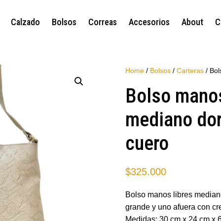
Calzado
Bolsos
Correas
Accesorios
About
C
Home
/
Bolsos
/
Carteras
/ Bol
Bolso manos
mediano do
cuero
$
325.000
Bolso manos libres median
grande y uno afuera con crem
Medidas: 30 cm x 24 cm x 