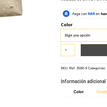
Color
Bolso
manos
libres
mediano
SKU:
Ref. 3580-9
Categorías:
dorado
en
Información adicional
cuero
cantidad
Color
Dorad