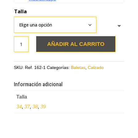
Talla
Baleta
AÑADIR AL CARRITO
taupe
en
cuero
SKU:
Ref. 162-1
Categorías:
Baletas
,
Calzado
puntuda
cantidad
Información adicional
Talla
34
,
37
,
38
,
39