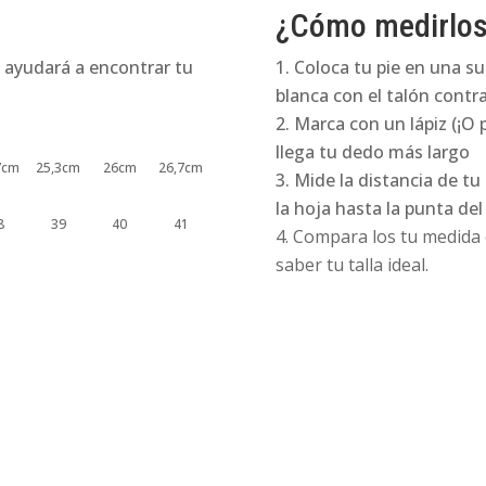
¿Cómo medirlo
 ayudará a encontrar tu
Coloca tu pie en una su
blanca con el talón contra
Marca con un lápiz (¡O 
llega tu dedo más largo
7cm
25,3cm
26cm
26,7cm
Mide la distancia de tu
la hoja hasta la punta de
8
39
40
41
Compara los tu medida e
saber tu talla ideal.
¡Oferta!