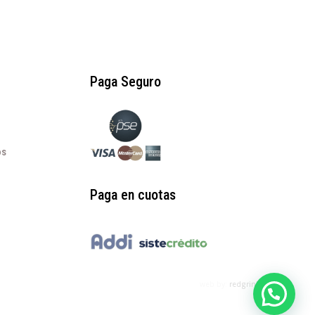
Paga Seguro
os
Paga en cuotas
web by:
redgrinblu