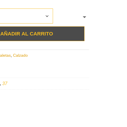
AÑADIR AL CARRITO
aletas
,
Calzado
,
37