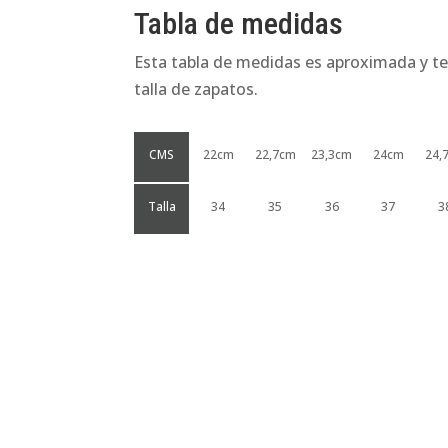
Tabla de medidas
Esta tabla de medidas es aproximada y te
talla de zapatos.
CMS
22cm
22,7cm
23,3cm
24cm
24,
Talla
34
35
36
37
3
Productos relacionados