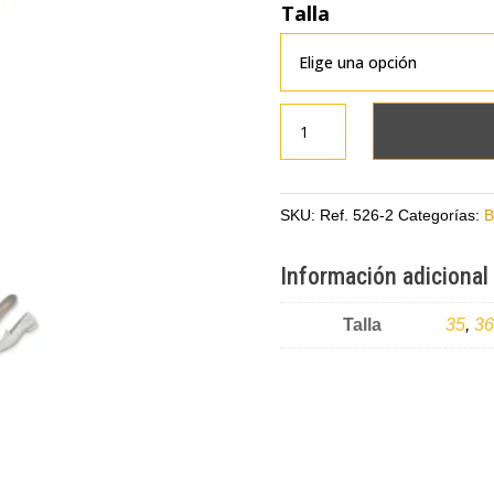
Talla
Baleta
gris
en
cuero
SKU:
Ref. 526-2
Categorías:
B
cantidad
Información adicional
Talla
35
,
36