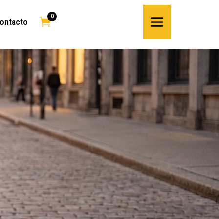
0

ontacto