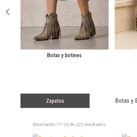
Botas y botines
Botas y 
Zapatos
Ordenado
Mostrando 17–24 de 223 resultados
por