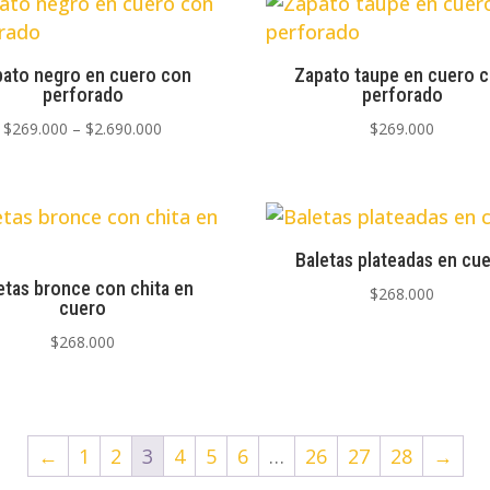
pato negro en cuero con
Zapato taupe en cuero 
perforado
perforado
Rango
$
269.000
–
$
2.690.000
$
269.000
de
precios:
desde
$269.000
Baletas plateadas en cu
hasta
etas bronce con chita en
$
268.000
$2.690.000
cuero
$
268.000
←
1
2
3
4
5
6
…
26
27
28
→