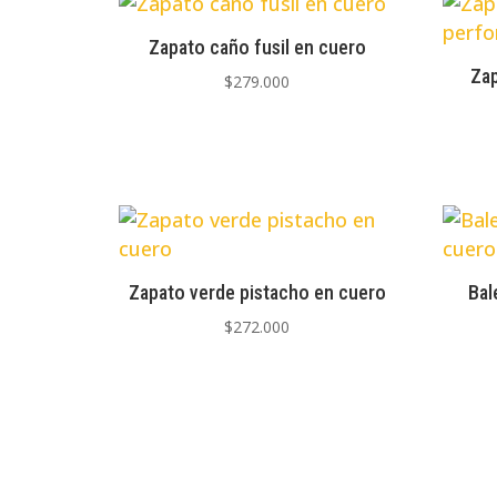
los
últimos
Zapato caño fusil en cuero
Za
$
279.000
Zapato verde pistacho en cuero
Bal
$
272.000