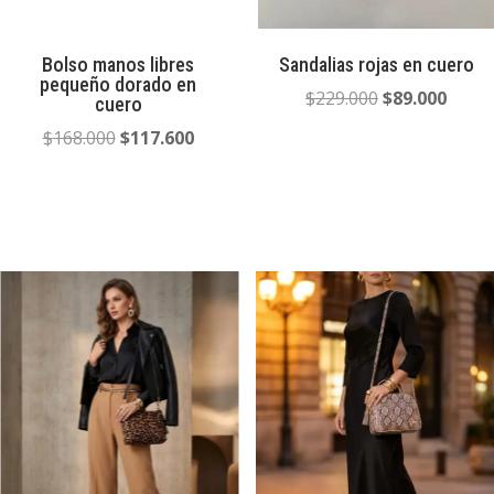
Bolso manos libres
Sandalias rojas en cuero
pequeño dorado en
El
El
$
229.000
$
89.000
cuero
precio
preci
El
El
$
168.000
$
117.600
original
actua
precio
precio
era:
es:
original
actual
$229.000.
$89.0
era:
es:
$168.000.
$117.600.