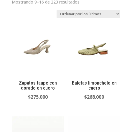
Ordenado
Mostrando 9–16 de 223 resultados
por
los
últimos
Zapatos taupe con
Baletas limonchelo en
dorado en cuero
cuero
$
275.000
$
268.000