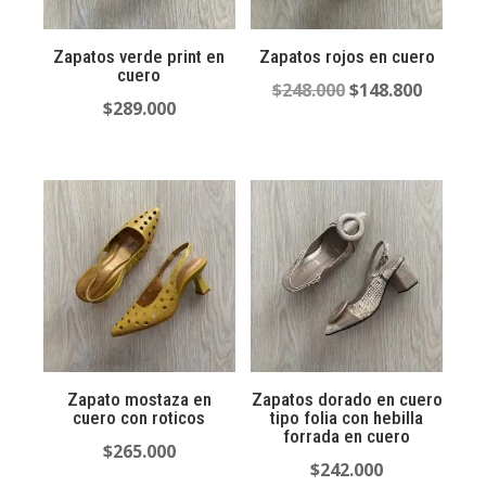
Zapatos verde print en
Zapatos rojos en cuero
cuero
El
El
$
248.000
$
148.800
$
289.000
precio
precio
original
actual
era:
es:
$248.000.
$148.80
Zapato mostaza en
Zapatos dorado en cuero
cuero con roticos
tipo folia con hebilla
forrada en cuero
$
265.000
$
242.000