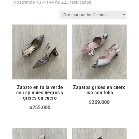
Ordenado
Mostrando 137–144 de 223 resultados
por
los
últimos
Zapato en folia verde
Zapatos grises en cuero
con apliques negros y
liso con folia
grises en cuero
$
269.000
$
255.000