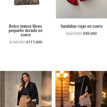
Bolso manos libres
Sandalias rojas en cuero
pequeño dorado en
El
El
$
229.000
$
89.000
cuero
precio
preci
El
El
$
168.000
$
117.600
original
actua
precio
precio
era:
es:
original
actual
$229.000.
$89.0
era:
es:
$168.000.
$117.600.