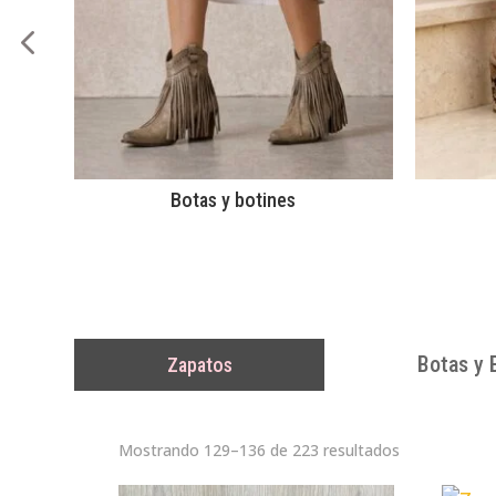
Botas y botines
Botas y 
Zapatos
Ordenado
Mostrando 129–136 de 223 resultados
por