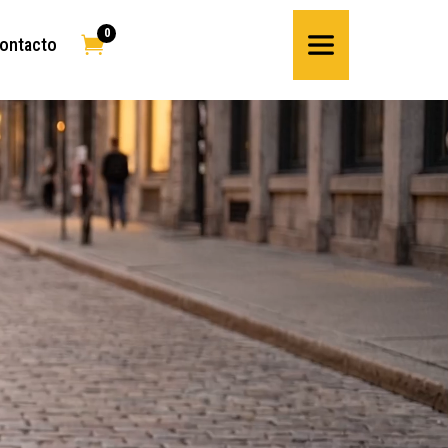
0

ontacto