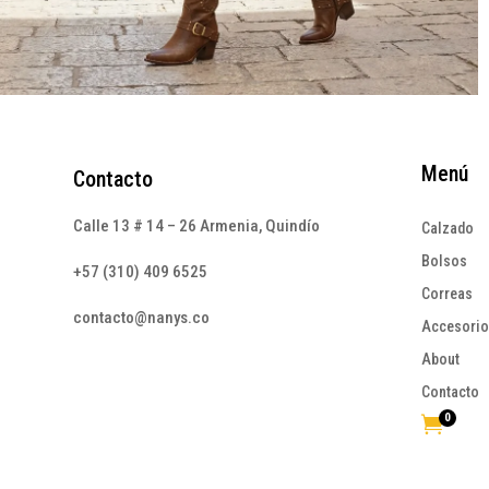
Menú
Contacto
Calle 13 # 14 – 26 Armenia, Quindío
Calzado
Bolsos
+57 (310) 409 6525
Correas
contacto@nanys.co
Accesori
About
Contacto
0
