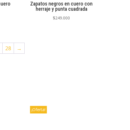
cuero
Zapatos negros en cuero con
herraje y punta cuadrada
$
249.000
28
→
¡Oferta!
¡Ofer