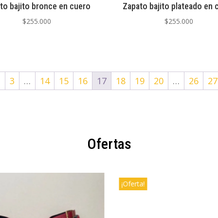
to bajito bronce en cuero
Zapato bajito plateado en 
$
255.000
$
255.000
2
3
…
14
15
16
17
18
19
20
…
26
27
Ofertas
¡Oferta!