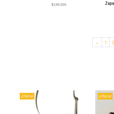
Zapa
$
249.000
←
1
¡Oferta!
¡Oferta!