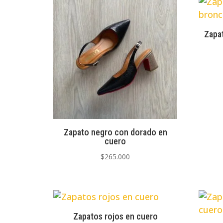
los
últimos
Zapat
Zapato negro con dorado en
cuero
$
265.000
Zapatos rojos en cuero