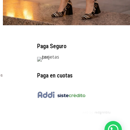
Paga Seguro
Paga en cuotas
os
web by:
redgrinblu