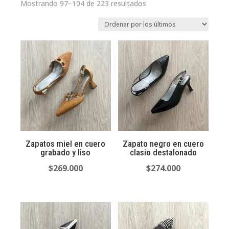
Ordenado
Mostrando 97–104 de 223 resultados
por
los
últimos
Zapatos miel en cuero
Zapato negro en cuero
grabado y liso
clasio destalonado
$
269.000
$
274.000