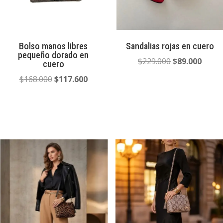
Bolso manos libres
Sandalias rojas en cuero
pequeño dorado en
El
El
$
229.000
$
89.000
cuero
precio
preci
El
El
$
168.000
$
117.600
original
actua
precio
precio
era:
es:
original
actual
$229.000.
$89.0
era:
es:
$168.000.
$117.600.